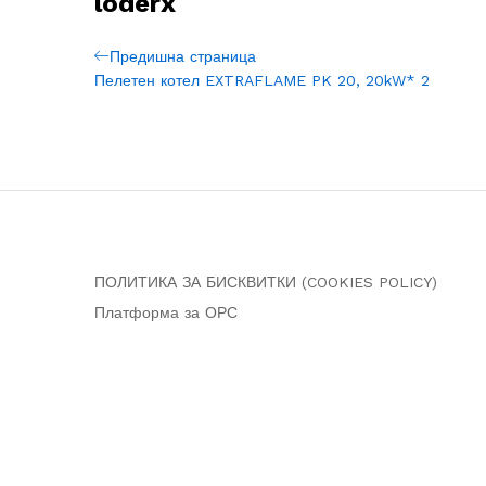
loderx
Навигация
Previous
Предишна страница
Post
Пелетен котел EXTRAFLAME PK 20, 20kW* 2
ПОЛИТИКА ЗА БИСКВИТКИ (COOKIES POLICY)
Платформа за ОРС