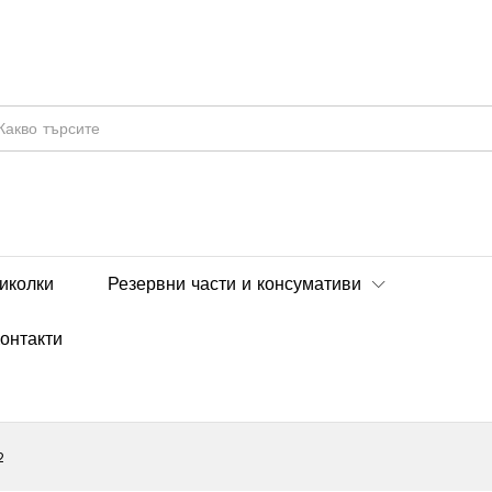
иколки
Резервни части и консумативи
онтакти
2