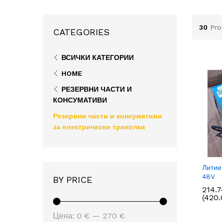
30
Pro
CATEGORIES
ВСИЧКИ КАТЕГОРИИ
HOME
РЕЗЕРВНИ ЧАСТИ И
КОНСУМАТИВИ
Резервни части и консумативи
за електрически триколки
Литие
48V
BY PRICE
214.
214.
(420.
Минимална
Максимална
Цена:
0 €
—
270 €