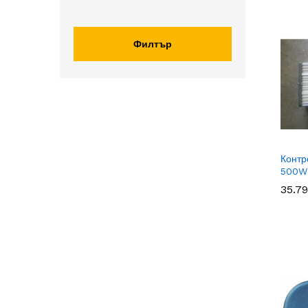
цена
цена
Филтър
Контр
500W
35.7
35.7