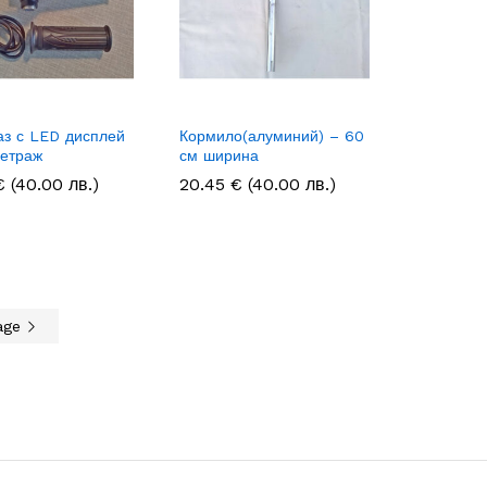
аз с LED дисплей
Кормило(алуминий) – 60
метраж
см ширина
€
€
(40.00 лв.)
20.45
20.45
€
€
(40.00 лв.)
age