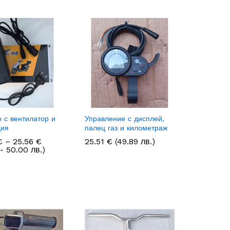
 с вентилатор и
Управление с дисплей,
ция
палец газ и километраж
Price
€
€
–
25.56
25.56
€
€
25.51
25.51
€
€
(49.89 лв.)
range:
- 50.00 лв.)
20.45 €
through
25.56 €