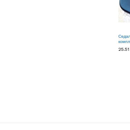
Седал
компл
25.5
25.5