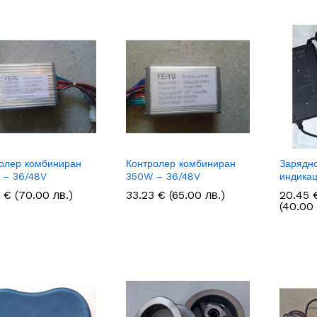
олер комбиниран
Контролер комбиниран
Зарядно
 – 36/48V
350W – 36/48V
индика
9
9
€
€
(70.00 лв.)
33.23
33.23
€
€
(65.00 лв.)
20.45
20.45
(40.00 