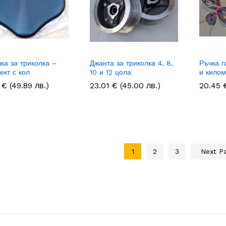
ка за триколка –
Джанта за триколка 4, 8,
Ръчка г
ект с кол
10 и 12 цола
и кило
1
1
€
€
(49.89 лв.)
23.01
23.01
€
€
(45.00 лв.)
20.45
20.45
1
2
3
Next P