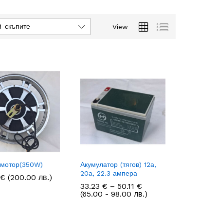
й-скъпите
View
омотор(350W)
Акумулатор (тягов) 12а,
20а, 22.3 ампера
€
€
(200.00 лв.)
Price
33.23
33.23
€
€
–
50.11
50.11
€
€
range:
(65.00 - 98.00 лв.)
33.23 €
through
50.11 €