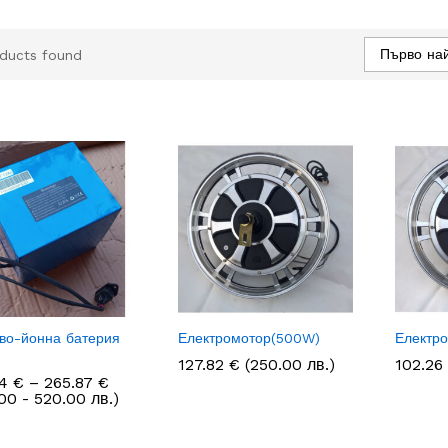
Първо на
ducts found
во-йонна батерия
Електромотор(500W)
Електр
127.82
127.82
€
€
(250.00 лв.)
102.26
102.26
Price
74
74
€
€
–
265.87
265.87
€
€
range:
00 - 520.00 лв.)
214.74 €
through
265.87 €