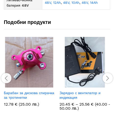
48V, 12Ah
,
48V, 10Ah
,
48V, 14Ah
батерия 48V
Подобни продукти
Барабан за дискова спирачка
Зарядно с вентилатор и
за тротинетки
индикация
Price
12.78
€
(25.00 лв.)
20.45
€
–
25.56
€
(40.00 -
range:
50.00 лв.)
20.45 €