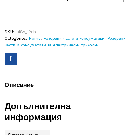
батерия
48V
quantity
SKU:
-48v_12ah
Categories:
Home
,
Резервни части и консумативи
,
Резервни
части и консумативи за електрически триколки
Описание
Допълнителна
информация
Литиево-йонна