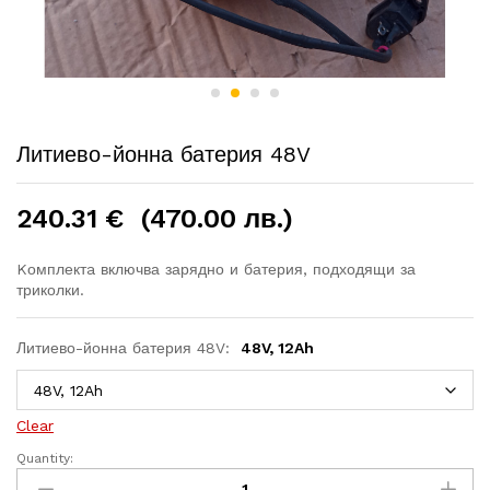
Литиево-йонна батерия 48V
240.31
€
(470.00 лв.)
Kомплектa включва зарядно и батерия, подходящи за
триколки.
Литиево-йонна батерия 48V:
48V, 12Ah
Clear
Quantity:
Литиево-
йонна