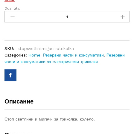
Quantity:
Стоп
светлини
и
мигачи
за
триколка,
SKU:
-stopsvetliniimigacizatrikolka
колело
Categories:
Home
,
Резервни части и консумативи
,
Резервни
quantity
части и консумативи за електрически триколки
Описание
Стоп светлини и мигачи за триколка, колело.