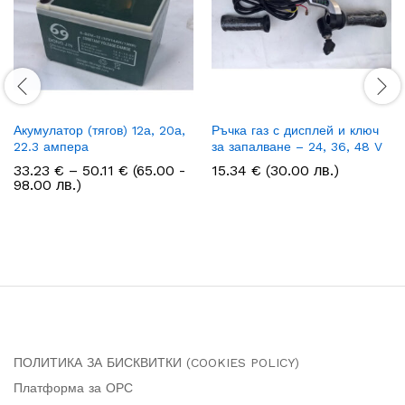
Акумулатор (тягов) 12а, 20а,
Ръчка газ с дисплей и ключ
22.3 ампера
за запалване – 24, 36, 48 V
Price
33.23
€
–
50.11
€
(65.00 -
15.34
€
(30.00 лв.)
range:
98.00 лв.)
33.23 €
through
50.11 €
ПОЛИТИКА ЗА БИСКВИТКИ (COOKIES POLICY)
Платформа за ОРС